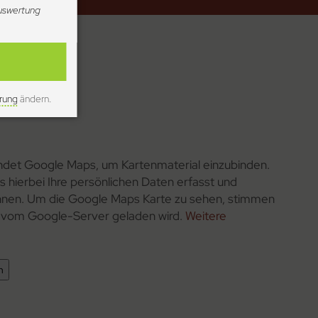
Auswertung
heater
rndt Eggers
rung
ändern.
det Google Maps, um Kartenmaterial einzubinden.
s hierbei Ihre persönlichen Daten erfasst und
nen. Um die Google Maps Karte zu sehen, stimmen
se vom Google-Server geladen wird.
Weitere
n