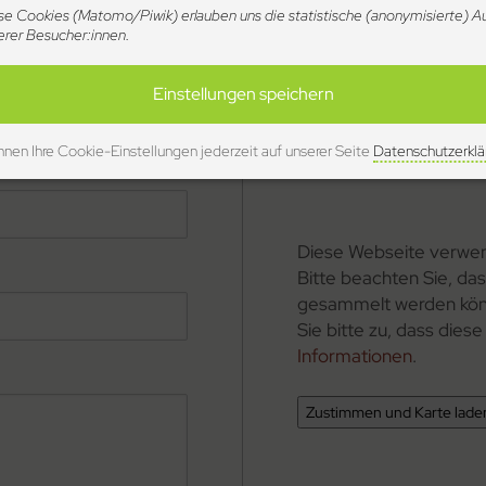
se Cookies (Matomo/Piwik) erlauben uns die statistische (anonymisierte) 
erer Besucher:innen.
wenn Sie uns eine
MAGAZIN-Filmkunstt
Einstellungen speichern
Jakob Rademacher / A
Fiefstücken 8a
nnen Ihre Cookie-Einstellungen jederzeit auf unserer Seite
Datenschutzerklä
22299 Hamburg
Diese Webseite verwen
Bitte beachten Sie, das
gesammelt werden kön
Sie bitte zu, dass die
Informationen
.
Zustimmen und Karte lade