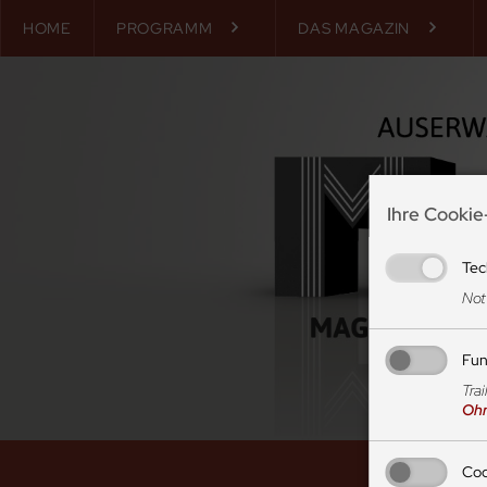
HOME
PROGRAMM
DAS MAGAZIN
Ihre Cookie
Tec
Notw
Fun
Tra
Ohn
Cook