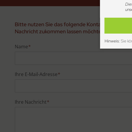
Die
uns
Bitte nutzen Sie das folgende Kontakt­formular, 
Nachricht zukommen lassen möchten.
Hinweis:
Sie kö
Name
*
Ihre E-Mail-Adresse
*
Ihre Nachricht
*