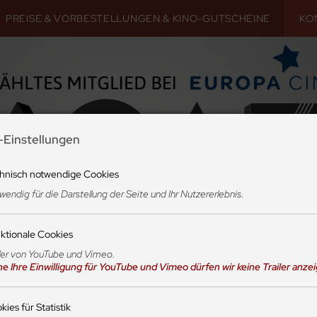
PREISE & VORBESTELLUNGEN & KINO-GUTSCHEINE
KO
-Einstellungen
hnisch notwendige Cookies
endig für die Darstellung der Seite und Ihr Nutzererlebnis.
ktionale Cookies
iler von YouTube und Vimeo.
e Ihre Einwilligung für YouTube und Vimeo dürfen wir keine Trailer anze
ies für Statistik
KONTAKT